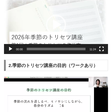
画
プ
レ
ー
ヤ
ー
00:00
11:24
2.季節のトリセツ講座の目的（ワークあり）
動
画
プ
レ
ー