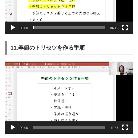
ー
ヤ
ー
00:00
04:12
11.季節のトリセツを作る手順
動
画
プ
レ
ー
ヤ
ー
00:00
11:57