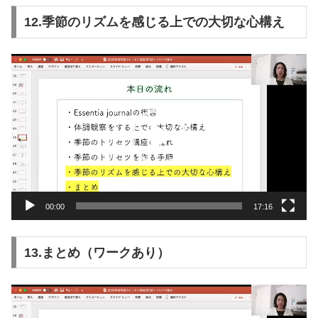
12.季節のリズムを感じる上での大切な心構え
動
画
プ
レ
ー
ヤ
ー
00:00
17:16
13.まとめ（ワークあり）
動
画