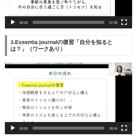
ヤ
ー
00:00
07:39
3.Essentia journalの復習「自分を知ると
は？」（ワークあり）
動
画
プ
レ
ー
ヤ
ー
00:00
09:24