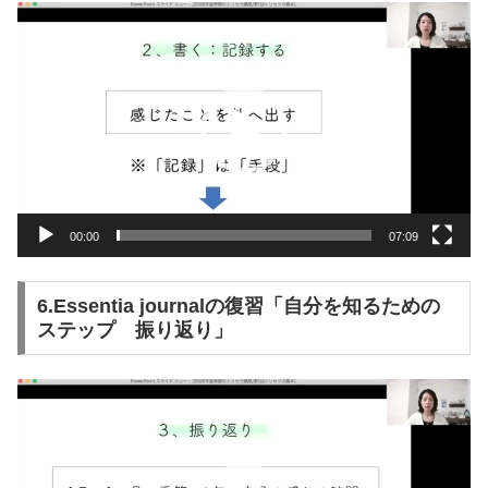
動
画
プ
レ
ー
ヤ
ー
00:00
07:09
6.Essentia journalの復習「自分を知るための
ステップ 振り返り」
動
画
プ
レ