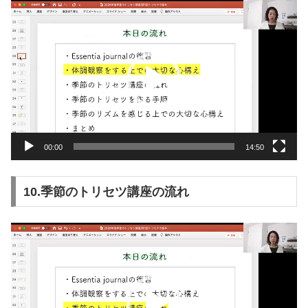
動
画
プ
レ
ー
ヤ
ー
00:00
14:50
10.季節のトリセツ講座の流れ
動
画
プ
レ