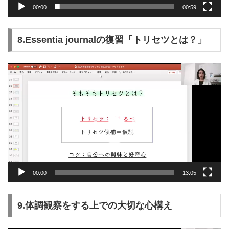
00:00
00:59
8.Essentia journalの復習「トリセツとは？」
動
画
プ
レ
ー
ヤ
ー
00:00
13:05
9.体調観察をする上での大切な心構え