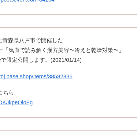
1日に青森県八戸市で開催した
ー「気血で読み解く漢方美容〜冷えと乾燥対策〜」
eで限定公開します。(2021/01/14)
yoj.base.shop/items/38582836
こちら
e/OKJkpeOloFg