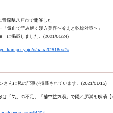
1日に青森県八戸市で開催した
ー「気血で読み解く漢方美容〜冷えと乾燥対策〜」
」に掲載しました。(2021/01/24)
m/yu_kampo_yojo/n/naea92516ea2a
ンさんに私の記事が掲載されています。(2021/01/15)
敵は「気」の不足。「補中益気湯」で隠れ肥満を解消【
ws-postseven.com/64204