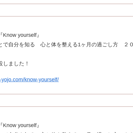
ow yourself』
とで自分を知る 心と体を整える1ヶ月の過ごし方 ２
設しました！
-yojo.com/know-yourself/
ow yourself』