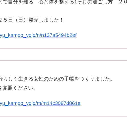
とで自分を知る 心と体を整える1ヶ月の過ごし方 ２
２５日（日）発売しました！
m/yu_kampo_yojo/n/n137a5494b2ef
分らしく生きる女性のための手帳をつくりました。
」を参照ください。
om/yu_kampo_yojo/m/m14c3087d861a